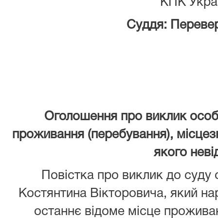
КПК Украї
Суддя: Перевер
Оголошення про виклик особ
проживання (перебування), місцез
якого неві
Повістка про виклик до суду
Костянтина Вікторовича, який нар
останнє відоме місце проживан