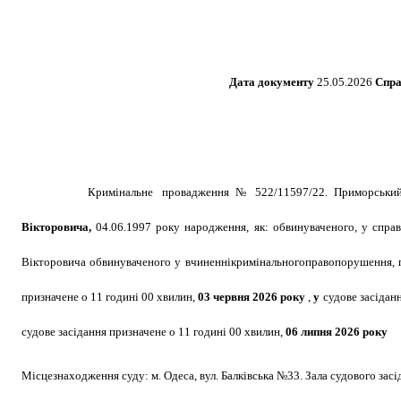
Дата документу
25
.
05
.2026
Спр
Кримінальне
провадження № 522/11597/22. Приморськи
Вікторовича
,
04.06.1997 року народження, як: обвинуваченого, у спра
Вікторовича
обвинуваченого у вчиненнікримінальногоправопорушення, пе
призначене о 11 годині 00 хвилин,
03 червня 2026 року
,
у
судове засіданн
судове засідання призначене о 11 годині 00 хвилин,
06 липня 2026 року
Місцезнаходження суду: м. Одеса, вул. Балківська №33. Зала судового засі