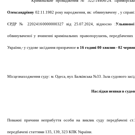
Кримінальне провадження № 522/14406/24. Приморськи
Олександрівну
02.11.1982 року народження,
як: обвинувачену , у справ
ЄРДР № 22024160000000327 від 25.07.2024, відносно :
Ульяново
обвинуваченої у вчиненні кримінальних правопорушень, передбачених ч. 1
України,-
у судове засідання призрачное
о 16 годині 00 хвилин - 02 червн
Місцезнаходження суду: м. Одеса, вул. Балківська №33. Зала судового засі
Наслідки неявки в судов
Поважні причини неприбуття особи на виклик суду передбачені ст.
передбачені статтями 135, 139, 323 КПК України.