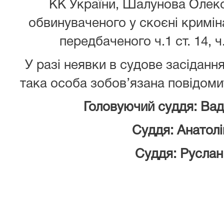
КК України, Шалунова Олек
обвинуваченого у скоєні кримі
передбаченого ч.1 ст. 14, ч
У разі неявки в судове засіданн
така особа зобов’язана повідоми
Головуючий суддя:
Ва
Суддя:
А
натол
Суддя:
Р
усла