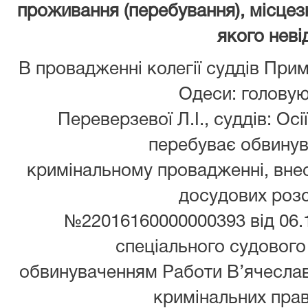
проживання (перебування), місцез
якого неві
В провадженні колегії суддів При
Одеси: головую
Переверзевої Л.І., суддів: Осі
перебуває обвинув
кримінальному провадженні, вне
досудових роз
№22016160000000393 від 06.1
спеціального судовог
обвинуваченням Работи В’ячеслава
кримінальних пра