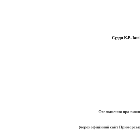
Cуддя К.В. Іоні
Оголошення про викл
(через офіційний сайт Приморськ