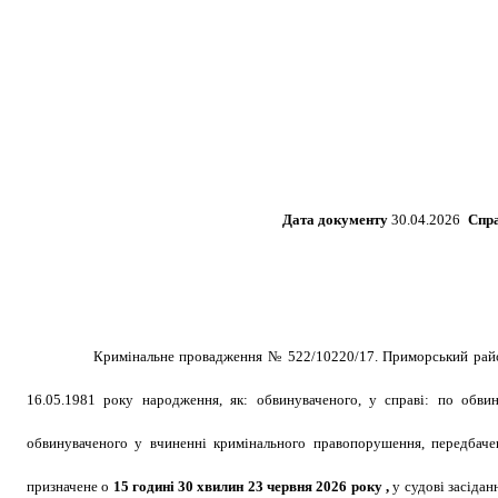
Дата документу
30.04.20
26
Спр
Кримінальне провадження № 522/10220/17. Приморський райо
16.05.1981 року народження, як: обвинуваченого, у справі: по обви
обвинуваченого у вчиненні кримінального правопорушення, передбаче
призначене
о
1
5
годині 30 хвилин 23 червня 2026 року ,
у судові засідан