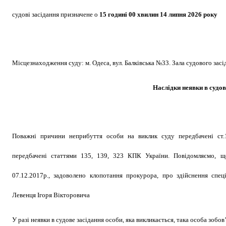
судові засідання призначене
о
15 годині 00 хвилин 14 липня 2026 року
Місцезнаходження суду: м. Одеса, вул. Балківська №33. Зала судового засі
Наслідки неявки в судов
Поважні причини неприбуття особи на виклик суду передбачені ст.
передбачені статтями 135, 139, 323 КПК України. Повідомляємо, 
07.12.2017р., задоволено клопотання прокурора, про здійснення спе
Левенця Ігоря Вікторовича
У разі неявки в судове засідання особи, яка викликається, така особа зобо