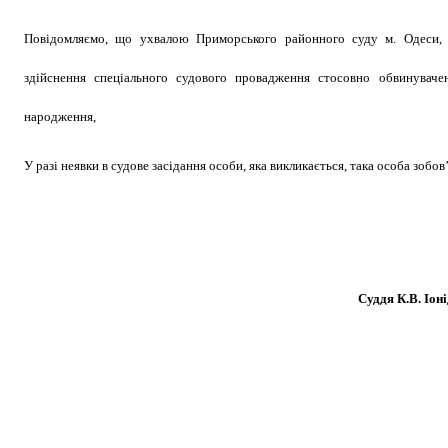
Повідомляємо, що ухвалою Приморського районного суду м. Одеси, в
здійснення спеціального судового провадження стосовно обвинувач
народження,
У разі неявки в судове засідання особи, яка викликається, така особа зобо
Cуддя К.В. Іоні