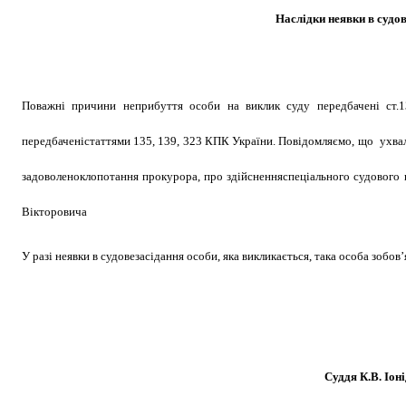
Наслідки неявки в судо
Поважні причини неприбуття особи на виклик суду передбачені ст.
передбаченістаттями 135, 139, 323 КПК України. Повідомляємо, що
ухва
задоволеноклопотання прокурора, про здійсненняспеціального судовог
Вікторовича
У разі неявки в судовезасідання особи, яка викликається, така особа зобо
Cуддя К.В. Іоні