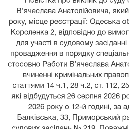
Повістка про виклик до суду
В’ячеслава Анатолійовича, який
року, місце реєстрації: Одеська об
Короленка 2, відповідно до вимог 
для участі в судовому засіданні
провадження в порядку спеціаль
стосовно Работи В’ячеслава Анато
вчиненні кримінальних право
статтями 14 ч.1, 28 ч.2, ст. 112, 2
які відбудуться 26 серпня 2026 ро
2026 року о 12-й годині, за 
Балківська, 33, Приморський ра
судових засідань № 219. Поважні