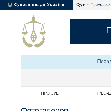
Приморськи
Судова влада України
Суди
•
П
Перел
ПРО СУД
ПРЕС-Ц
Фотогалерея