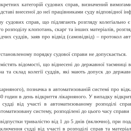
нкретних категорій судових справ, визначений вимогам
дставі внесеної до неї працівниками суду відповідної інф
у судових справ, що підлягають розгляду колегіально 
ого розподілу клопотань, скарг та інших матеріалів, розг
дчих суддів, заяв про відвід (самовідвід) – протокол а
 установленому порядку судової справи не допускається.
ї містять відомості, що віднесені до державної таємниці
 та склад колегії суддів, які мають допуск до держав
карняного), позначка в автоматизованій системі про від
30 годин в день відкриття лікарняного. У випадку відкрит
 судді від участі в автоматизованому розподілі спра
втоматизовану систему, розподілені до цього часу справ
відпустки тривалістю від 1 до 5 днів (включно), при пода
ключення судді від участі в розподілі справ та матеріа