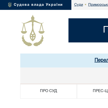
Приморськи
Судова влада України
Суди
•
П
Перел
ПРО СУД
ПРЕС-Ц