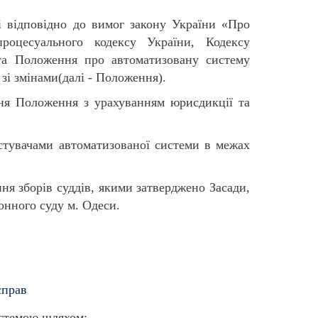
і відповідно до вимог закону України «Про
процесуального кодексу України, Кодексу
 та Положення про автоматизовану систему
зі змінами(далі - Положення).
ня Положення з урахуванням юрисдикції та
истувачами автоматизованої системи в межах
ня зборів суддів, якими затверджено Засади,
онного суду м. Одеси.
справ
истемою шляхом: