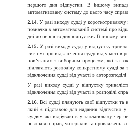
першого дня відпустки. В іншому випадк
автоматизовану систему до цього часу спра
2.14.
У разі виходу судді у короткотриваючу в
позначка в автоматизованій системі про відкл
дні до першого дня відпустки. В іншому вип
2.15.
У разі виходу судді у відпустку тривал
системі про відключення судді від участі в р
пов’язаних з виборчим процесом, які за за
підлягають розподілу конкретному судді за 
відключення судді від участі в авторозподілі 
У разі виходу судді у відпустку триваліс
відключення судді від участі в розподілі спр
2.16.
Всі судді планують свої відпустки та 
який є підставою для надання відпустки у 
суддям які відбувають у заплановану чергов
розподілі справ, матеріалів та проваджень з