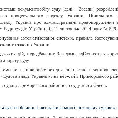
истеми документообігу суду (далі – Засади) розроблен
ного процесуального кодексу України, Цивільного 
Кодексу України про адміністративні правопорушення
 Ради суддів України від 11 листопада 2024 року № 529, 
онування автоматизованої системи,
правила застосуван
ексів та законів України.
дь-яких дій, передбачених Засадами, здійснюється кор
 апарату суду.
теми не пізніше робочого дня, що настає після проведен
Судова влада України» і на веб-сайті Приморського рай
ми суддів Приморського районного суду міста Одеси.
Загальні особливості автоматизованого розподілу судових 
згляду конкретної справи здійснюється автоматизованою с