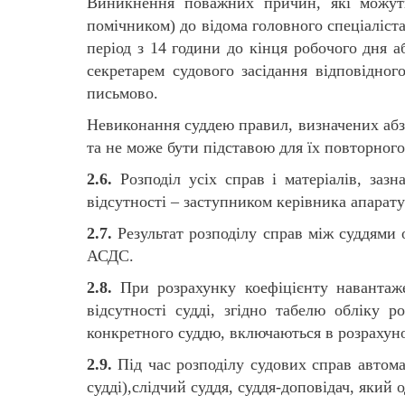
Виникнення поважних причин, які можуть
помічником) до відома головного спеціаліста
період з 14 години до кінця робочого дня 
секретарем судового засідання відповідног
письмово.
Невиконання суддею правил, визначених абзац
та не може бути підставою для їх повторного
2.6.
Розподіл усіх справ і матеріалів, зазн
відсутності – заступником керівника апарату
2.7.
Результат розподілу справ між суддями 
АСДС.
2.8.
При розрахунку коефіцієнту навантаже
відсутності судді, згідно табелю обліку р
конкретного суддю, включаються в розрахун
2.9.
Під час розподілу судових справ автома
судді),слідчий суддя, суддя-доповідач, який 