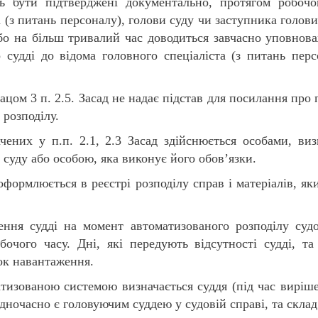
 бути підтверджені документально, протягом робочо
 (з питань персоналу), голови суду чи заступника голови
або на більш тривалий час доводиться завчасно уповнов
о судді до відома головного спеціаліста (з питань пер
ом 3 п. 2.5. Засад не надає підстав для посилання про 
 розподілу.
ачених у п.п. 2.1, 2.3 Засад здійснюється особами, ви
 суду або особою, яка виконує його обов’язки.
оформлюється в реєстрі розподілу справ і матеріалів, я
ння судді на момент автоматизованого розподілу судо
обочого часу. Дні, які передують відсутності судді, т
ок навантаження.
тизованою системою визначається суддя (під час вирішен
одночасно є головуючим суддею у судовій справі, та склад 