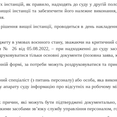
х інстанцій, як правило, надходять до суду у другій пол
вищої інстанції та забезпечити його належне виконання,
ня.
 рішення вищої інстанції, проводиться в день накладен
жету в умовах воєнного стану, зважаючи на критичний 
и № 26 від 05.08.2022, – при надходженні до суду зас
друковуватися тільки основні документи (позовна заява,
ній формі, за потреби можуть роздруковуватися та приє
ий спеціаліст (з питань персоналу) або особа, яка викон
ку апарату суду інформацію про відсутніх на робочому мі
х причин, які можуть бути підтверджені документально
якими засобами зв’язку службу управління персоналом, го