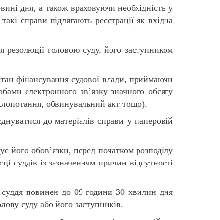
овині дня, а також враховуючи необхідність у
 такі справи підлягають реєстрації як вхідна
ня резолюції головою суду, його заступником
стан фінансування судової влади, приймаючи
обами електронного зв’язку значного обсягу
 клопотання, обвинувальний акт тощо).
днуватися до матеріалів справи у паперовій
ує його обов’язки, перед початком розподілу
сці суддів із зазначенням причин відсутності
, суддя повинен до 09 години 30 хвилин дня
лову суду або його заступників.