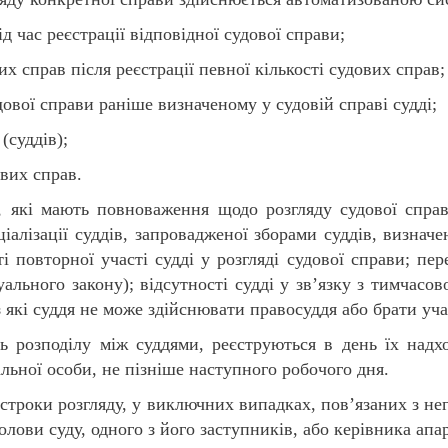
д час реєстрації відповідної судової справи;
х справ після реєстрації певної кількості судових справ;
ової справи раніше визначеному у судовій справі судді;
(суддів);
вих справ.
, які мають повноваження щодо розгляду судової справ
ціалізації суддів, запровадженої зборами суддів, визна
 повторної участі судді у розгляді судової справи; пере
уального закону); відсутності судді у зв’язку з тимчас
які суддя не може здійснювати правосуддя або брати учас
ь розподілу між суддями, реєструються в день їх надх
льної особи, не пізніше наступного робочого дня.
 строки розгляду, у виключних випадках, пов’язаних з не
лови суду, одного з його заступників, або керівника апар