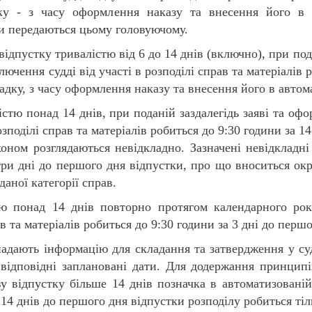
у - з часу оформлення наказу та внесення його в ав
ви передаються цьому головуючому.
ідпустку тривалістю від 6 до 14 днів (включно), при пода
ючення судді від участі в розподілі справ та матеріалів 
адку, з часу оформлення наказу та внесення його в автом
істю понад 14 днів, при поданій заздалегідь заяві та оф
озподілі справ та матеріалів робиться до 9:30 години за 1
коном розглядаються невідкладно. Зазначені невідкладні
три дні до першого дня відпустки, про що вноситься ок
даної категорії справ.
тю понад 14 днів повторно протягом календарного рок
ав та матеріалів робиться до 9:30 години за 3 дні до перш
надають інформацію для складання та затвердження у суд
відповідні заплановані дати. Для додержання принципі
у відпустку більше 14 днів позначка в автоматизованій
а 14 днів до першого дня відпустки розподілу робиться ті