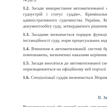
1.2.
Засади використання автоматизованої с
судоустрій і статус суддів», Криміналь
адміністративного судочинства України, 
документообігу суду, затвердженого рішенням
1.3.
Засадами визначається
порядок функці
інстанційності суду, норм процесуальних код
1.4.
Вчинення в автоматизованій системі бу
повноважень, визначених наказами керівника
1.5.
Засади вносяться до автоматизованої сис
оприлюднюються на офіційному веб порталі «
1.6.
Спеціалізації суддів визначається Збора
ІІ. 
Визначення судді або колегії суддів для ро