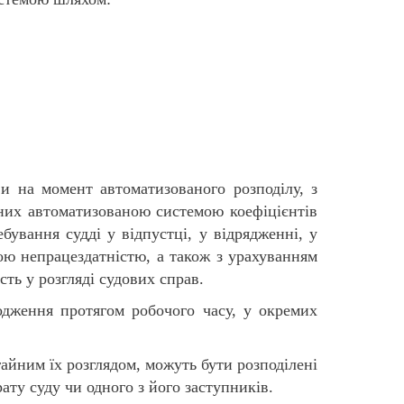
и на момент автоматизованого розподілу, з
чених автоматизованою системою коефіцієнтів
бування судді у відпустці, у відрядженні, у
овою непрацездатністю, а також з урахуванням
ть у розгляді судових справ.
одження протягом робочого часу, у окремих
гайним їх розглядом, можуть бути розподілені
ату суду чи одного з його заступників.