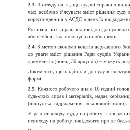
2.3.
З огляду на те, що судові справи з вищи
часі всебічно з’ясувати зміст рішення суду 
кореспонденція в АСДС в день їх надходжен
Розподіл цих справ, відповідно до судового
або особою, яка виконує їхні обов’язки.
2.4.
З метою економії коштів державного бюд
до уваги зміст рішення Ради суддів Україн
документів (понад 30 аркушів) – можуть роз
Документи, що надійшли до суду в електрон
формі.
2.5.
Кожного робочого дня о 10 годині головн
будь-яких справ і матеріалів, надає керівни
(відпустка, відрядження, лікарняний тощо).
У разі невиходу судді на роботу з поважни
невиходу на роботу повідомити про це будь 