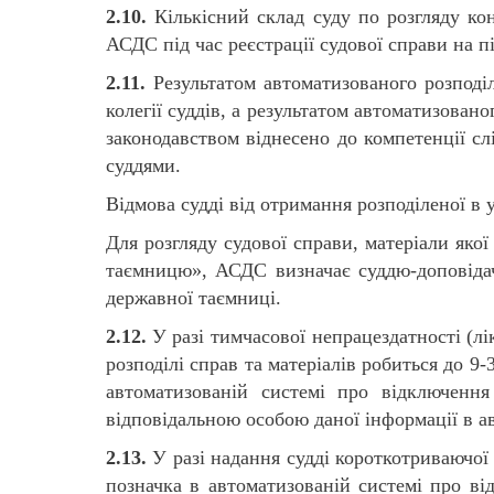
2.10.
Кількісний склад суду по розгляду ко
АСДС під час реєстрації судової справи на пі
2.11.
Результатом автоматизованого розподіл
колегії суддів, а результатом автоматизован
законодавством віднесено до компетенції слі
суддями.
Відмова судді від отримання розподіленої в
Для розгляду судової справи, матеріали яко
таємницю», АСДС визначає суддю-доповідача
державної таємниці.
2.12.
У разі тимчасової непрацездатності (лі
розподілі справ та матеріалів робиться до 9-
автоматизованій системі про відключення
відповідальною особою даної інформації в а
2.13.
У разі надання судді короткотриваючої 
позначка в автоматизованій системі про від