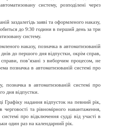
томатизовану систему, розподілені через
ній заздалегідь заяві та оформленого наказу,
робиться до 9:30 години в перший день за три
атизовану систему.
ормленого наказу, позначка в автоматизованій
4 днів до першого дня відпустки, окрім справ,
 справи, пов’язані з виборчим процесом, не
рема позначка в автоматизованій системі про
у, позначка в автоматизованій системі про
ого дня відпустки.
і Графіку надання відпусток на певний рік,
в черговості та рівномірного навантаження,
 системі про відключення судді від участі в
льки один раз на календарний рік.