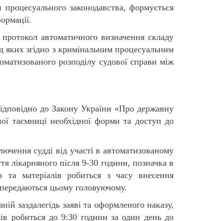
и процесуального законодавства, формується
ормації.
є протокол автоматичного визначення складу
ляд яких згідно з кримінальним процесуальним
втоматизованого розподілу судової справи між
 відповідно до Закону України «Про державну
ної таємниці необхідної форми та доступ до
ключення судді від участі в автоматизованому
тя лікарняного після 9-30 години, позначка в
в та матеріалів робиться з часу внесення
и передаються цьому головуючому.
ній заздалегідь заяві та оформленого наказу,
лів робиться до 9:30 години за один день до