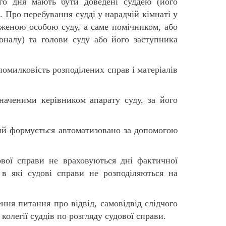
го дня мають бути доведені суддею (його
. Про перебування судді у нарадчій кімнаті у
аженою особою суду, а саме помічником, або
соналу) та голови суду або його заступника
помилковість розподілених справ і матеріалів
значеними керівником апарату суду, за його
кий формується автоматизовано за допомогою
вої справи не враховуються дні фактичної
а в які судові справи не розподіляються на
ня питання про відвід, самовідвід слідчого
колегії суддів по розгляду судової справи.