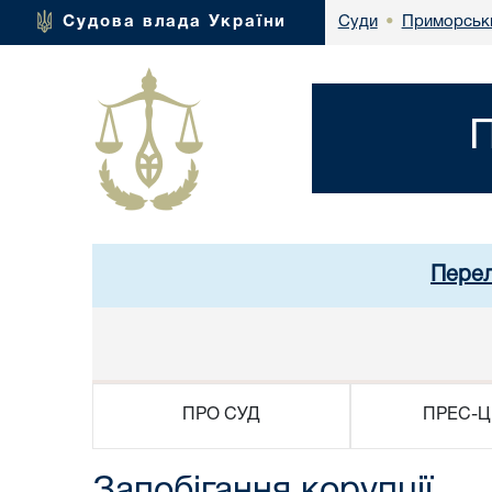
Приморськи
Судова влада України
Суди
•
П
Перел
ПРО СУД
ПРЕС-Ц
Запобігання корупції