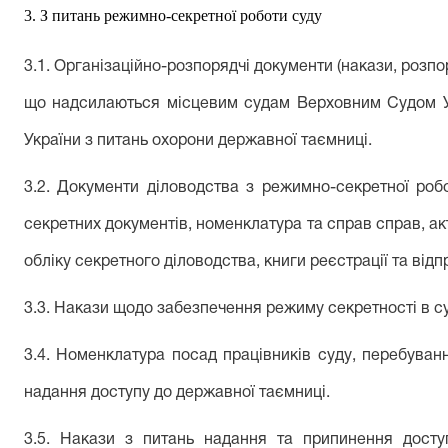
3
.
З
питань режимно-секретної роботи суду
3.1.
О
рганізаційно-розпорядч
і
документ
и
(накази, розпо
що надсилаються місцевим судам Верховним Судом У
України
з питань охорони державної таємниці.
3.2. Документи діловодства з режимно-секретної робо
секретних документів, номенклатура та справ справ, ак
обліку секретного діловодства, книги реєстрації та від
3.
3
. Накази щодо забезпечення режиму секретності в
с
3.
4
. Номенклатура посад працівників суду
,
перебуванн
надання доступу до державної таємниці.
3.
5
. Накази з питань надання та припинення досту