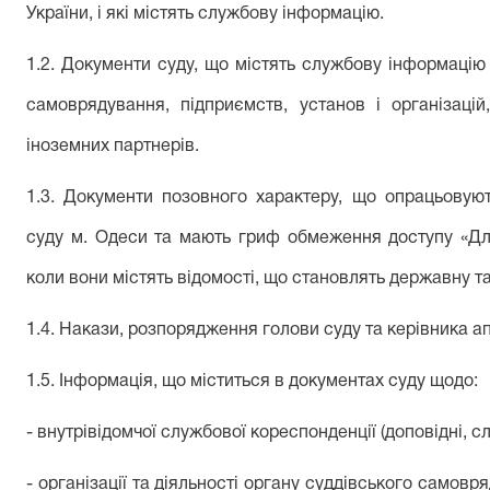
України
, і які містять службову
інформацію.
1.2. Документи суду, що містять службову інформацію
самоврядування, підприємств, установ і організацій
іноземних партнерів.
1.3. Документи позовного характеру, що опрацьовую
суду м. Одеси та мають гриф обмеження доступу «Для
коли вони містять відомості, що становлять державну 
1.4. Накази, розпорядження голови суду та керівника ап
1
.
5
.
Інформація
, що міст
и
т
ься
в документах суду
щодо
:
- внутрівідомч
ої
службов
ої
кореспонденці
ї
(доповідні, с
- організаці
ї
та діяльност
і
орган
у
суддівського самовряд