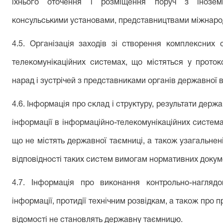
їхнього оточення і розміщення поруч з інозем
консульськими установами, представництвами міжнародн
4.
5
.
О
рганізація заходів зі створення комплексних 
телекомунікаційних системах, що містяться у протоко
нарад і зустрічей з представниками органів державної в
4.
6
.
Інформація
про склад і структуру, результати держ
інформації в інформаційно-телекомунікаційних систем
що не містять державної таємниці, а також узагальнені
відповідності таких систем вимогам нормативних докум
4.
7
.
Інформація
про виконання контрольно-наглядов
інформації, протидії технічним розвідкам, а також про п
відомості не становлять державну таємницю.