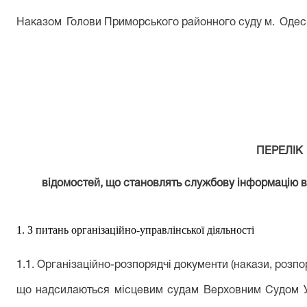
Наказ
ом
Голови Приморського
районного суду м.
Одес
ПЕРЕЛІК
відомостей, що становлять службову інформацію 
1
.
З
питань організаційно-управлінської діяльності
1.1.
О
рганізаційно-розпорядч
і
документ
и
(накази, розпо
що надсилаються місцевим судам Верховним Судом У