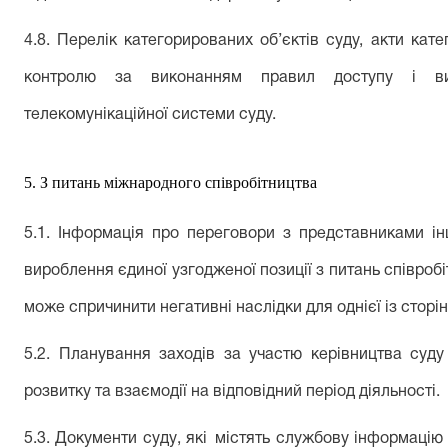
4.8. Перелік категорированих об’єктів суду, акти кат
контролю за виконанням правил доступу і вик
телекомунікаційної системи суду.
5. З питань міжнародного співробітництва
5.1. Інформація про переговори з представниками і
вироблення єдиної узгодженої позиції з питань співроб
може спричинити негативні наслідки для однієї із сторін
5.2.
П
ланування заходів за участю керівництва
суду
розвитку
та взаємодії
на відповідний період діяльності.
5.3.
Д
окумент
и
суду
, які
містять
службову інформацію м