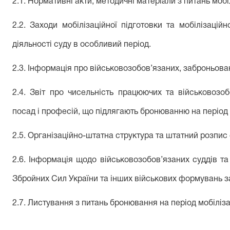
2.1. Нормативні акти, методичні матеріали з питань мобі
2.2. Заходи мобілізаційної підготовки та мобілізаці
діяльності суду в особливий період.
2.3. Інформація про військовозобов’язаних, заброньова
2.4. Звіт про чисельність працюючих та військовозоб
посад і професій, що підлягають бронюванню на період м
2.
5
.
О
рганізаційно-штатн
а
структур
а
та штатний розпис
2.
6
.
Інформація
щодо військовозобов’язаних суддів та
Збройних Сил України
та інших військових формувань
з
2.
7
.
Листування з питань бронювання на період мобілізац