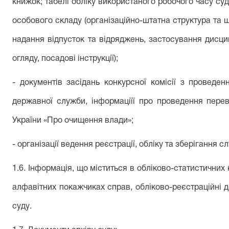
книжок; табелі обліку використаного робочого часу судд
особового складу (організаційно-штатна структура та ш
надання відпусток та відряджень, застосування дисц
огляду, посадові інструкції);
- документів засідань конкурсної комісії з проведе
державної служби, інформаціїї про проведення перев
України «Про очищення влади»;
- організації ведення реєстрації, обліку та зберігання с
1.
6
.
Інформація, що міститься
в обліково-статистичних 
алфавітних покажчиках справ, обліково-реєстраційн
і
д
суду
.