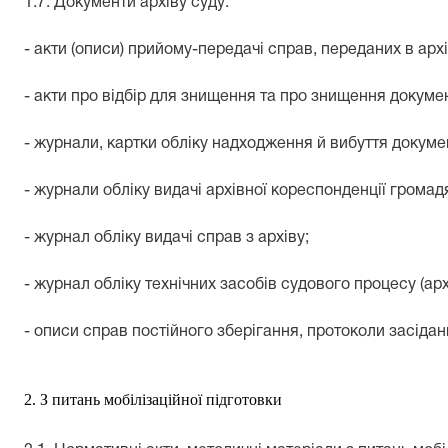
1.7. Документи архіву суду:
- акти (описи) прийому-передачі справ, переданих в арх
- акти про відбір для знищення та про знищення докумен
- журнали, картки обліку надходження й вибуття докумен
- журнали обліку видачі архівної кореспонденції громад
- журнал обліку видачі справ з архіву;
- журнал обліку технічних засобів судового процесу (архів
- описи справ постійного зберігання, протоколи засідань
2. З питань мобілізаційної підготовки