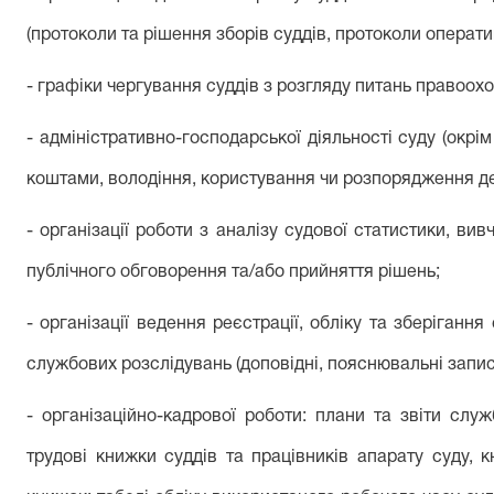
(протоколи
та рішення
зборів суддів, протоколи операт
- графіки чергування суддів з розгляду питань правоохо
- адміністративно-господарськ
ої
діяльності суду (окр
коштами, володіння, користування чи розпорядження 
-
о
рганізаці
ї
роботи
з
аналізу судової статистики, вивч
публічного обговорення та/або прийняття рішень;
- організаці
ї
ведення реєстрації
, обліку
та зберігання
службових розслідувань
(доповідні, пояснювальні запис
- організаційно-кадрової роботи: плани та звіти слу
трудові книжки суддів та працівників апарату суду, 