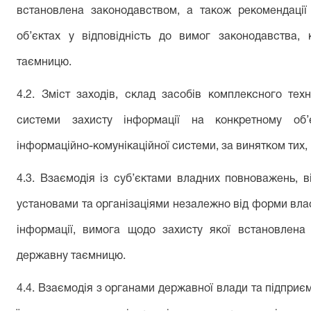
встановлена законодавством, а також рекомендації
об’єктах у відповідність до вимог законодавства,
таємницю.
4.2
.
З
міст заходів, склад засобів комплексного техн
системи захисту інформації на конкретному об’є
інформаційно-комунікаційн
ої
систем
и
, за винятком тих
4.
3
.
В
заємоді
я
із суб’єктами владних повноважень, в
установами та організаціями незалежно від форми власн
інформації, вимога щодо захисту якої встановлена
державну таємницю.
4.
4
.
В
заємоді
я
з органами державної влади та підприє