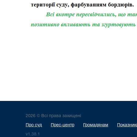
2026 © Всі права захищені
Про суд
Прес-центр
Громадянам
Показники
v1.38.1