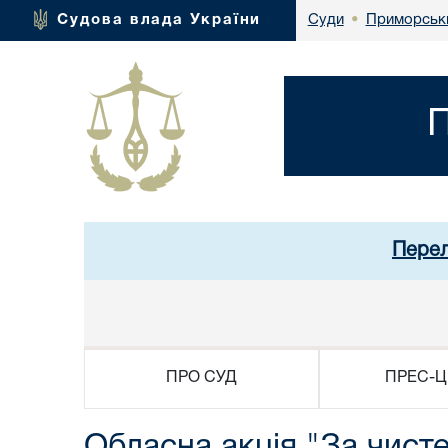
Приморськи
Судова влада України
Суди
•
П
Перел
ПРО СУД
ПРЕС-Ц
Обласна акція "За чисте