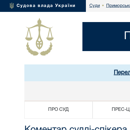
Приморськи
Судова влада України
Суди
•
П
Перел
ПРО СУД
ПРЕС-Ц
Коментар судді-спікера 