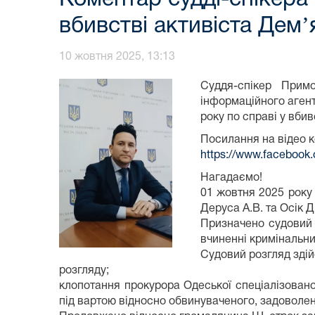
вбивстві активіста Демʼ
10 жовтня 2025, 13:13
Суддя-спікер Прим
інформаційного агент
року по справі у вбив
Посилання на відео 
https://www.faceboo
Нагадаємо!
01 жовтня 2025 року 
Деруса А.В. та Осік Д.
Призначено судовий 
вчиненні кримінальних 
Судовий розгляд здій
розгляду;
клопотання прокурора Одеської спеціалізовано
під вартою відносно обвинуваченого, задоволен