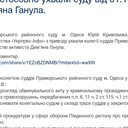
яна Ганула.
орського районного суду м. Одеси Юрій Кривохижа,
ства «Укрпрес-Інфо» з приводу ухвали колегії суддів Примо
стві активіста Демʼяна Ганула.
коментар
k.com/share/v/1EZoBZDNMB/?mibextid=wwXIfr
колегією суддів Приморського районного суду м. Одеси у 
В.:
розгляд обвинувального акту у кримінальному проваджен
правопорушень, передбачених п.п. 6, 11 ч. 2 ст. 115, ч.1 ст. 
снювати колегіально судом у складі трьох суддів у закрит
ї прокуратури у сфері оборони Південного регіону про п
о;