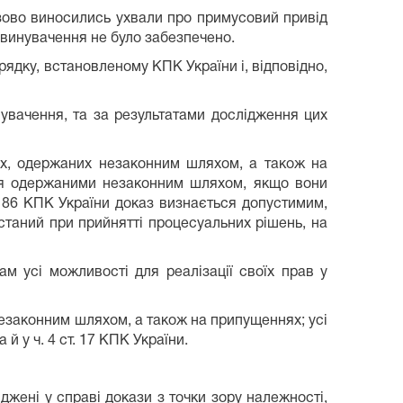
зово виносились ухвали про примусовий привід
бвинувачення не було забезпечено.
ядку, встановленому КПК України і, відповідно,
нувачення, та за результатами дослідження цих
зах, одержаних незаконним шляхом, а також на
ься одержаними незаконним шляхом, якщо вони
 86 КПК України доказ визнається допустимим,
таний при прийнятті процесуальних рішень, на
ам усі можливості для реалізації своїх прав у
 незаконним шляхом, а також на припущеннях; усі
й у ч. 4 ст. 17 КПК України.
жені у справі докази з точки зору належності,