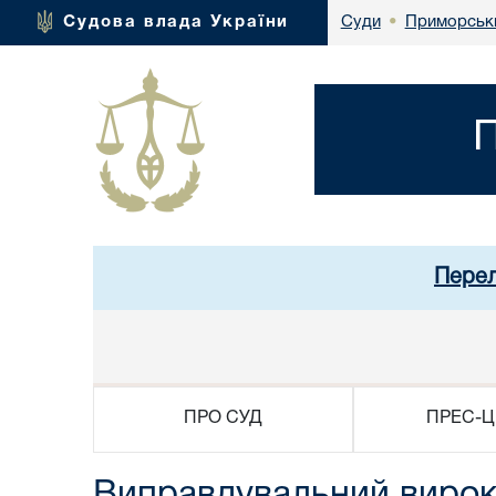
Приморськи
Судова влада України
Суди
•
П
Перел
ПРО СУД
ПРЕС-Ц
Виправдувальний виро