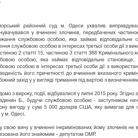
орський районний суд м. Одеси ухвалив виправдувал
нувачувався у вчиненні злочинів, передбачених частино
ржання службовою особою, яка займає відповідальне с
ення службовою особою в інтересах третьої особи дії з ви
астиною 2 статті 15, частиною 3 статті 368 Кримінального 
бовою особою, яка займає відповідальне становище, 
бовою особою в інтересах третьої особи дії з використа
веденість його причетності до вчинення вказаного крим
біжний захід у у вигляді тримання під вартою з визначенням
ідомо з вироку, події, відбувалися у липні 2015 року. Згідно
адянин Б., будучи службовою особою - заступником нача
ну вигоду у сумі 5 000 доларів CШA, яку вимагав для се
у м. Одесі.
у свою вину у вчиненні інкримінованих йому злочинів не в
анізована його знайомим – депутатом ОМР.