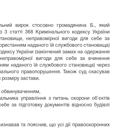
ьний вирок стосовно громадянина Б., який
ю 3 статті 368 Кримінального кодексу України
тановище, неправомірної вигоди для себе за
користанням наданого їй службового становища)
кодексу України (закінчений замах на одержання
неправомірної вигоди для себе за вчинення
нням наданого їй службового становища) через
інального правопорушення. Також суд скасував
 розміру застави.
 з обвинуваченням,
льника управління з питань охорони об`єктів
бе за підготовку документів відносно будівлі
изнавав та пояснив, що усі дії правоохоронних