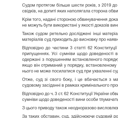
Судом протягом більше шести років, з 2019 д
свідків, на допиті яких наполягала сторона об
Крім того, надані стороною обвинувачення дока
не можуть бути використані у якості доказів вин
Також судом ретельно досліджені інші матеріа
матеріалів суд приходить до висновку про наяв
Відповідно до частини 3 статті 62 Конституц
припущеннях. Усі сумніви щодо доведеності 
одержані з порушенням встановленого порядку
якщо він отриманий у порядку, встановленому
нього не може посилатися суд при ухваленні су
Отже, суд зі свого боку, і це вбачається з м
судовому засіданні в рамках кримінального про
Відповідно до ч. 3 ст. 62 Конституції України 
сумніви щодо доведеності вини особи тлумачаться
З цього приводу також неодноразово висловлюв
За таких обставин, суд, здійснюючи судовий р