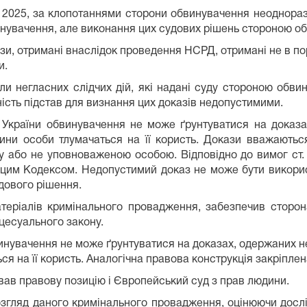
о 2025, за клопотаннями сторони обвинувачення неоднора
винувачення, але виконання цих судових рішень стороною о
зи, отримані внаслідок проведення НСРД, отримані не в пор
и.
ли негласних слідчих дій, які надані суду стороною обви
ність підстав для визнання цих доказів недопустимими.
ії України обвинувачення не може ґрунтуватися на дока
вини особи тлумачаться на її користь. Докази вважают
 або не уповноваженою особою. Відповідно до вимог ст.
 цим Кодексом. Недопустимий доказ не може бути викорис
дового рішення.
атеріалів кримінального провадження, забезпечив сторон
цесуального закону.
обвинувачення не може ґрунтуватися на доказах, одержаних
 на її користь. Аналогічна правова конструкція закріплена 
ав правову позицію і Європейський суд з прав людини.
озгляд даного кримінального провадження, оцінюючи дослід