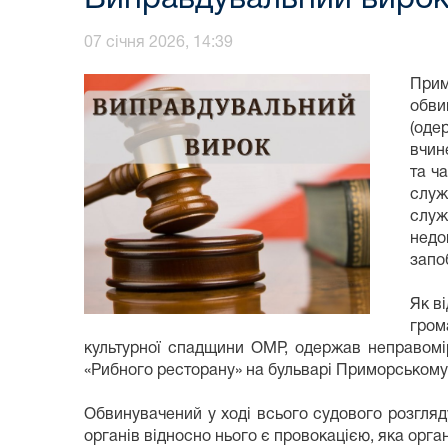
07 січня 2026, 14:39
Прим
обви
(оде
вчин
та ч
служ
служ
недо
запо
Як в
гром
культурної спадщини ОМР, одержав неправомір
«Рибного ресторану» на бульварі Приморському 
Обвинувачений у ході всього судового розгляд
органів відносно нього є провокацією, яка орг