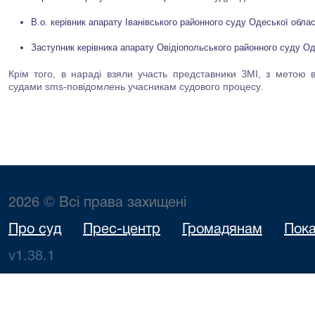
В.о. керівник апарату Іванівського районного суду Одеської облас
Заступник керівника апарату Овідіопольського районного суду Од
Крім того, в нараді взяли участь представники ЗМІ, з метою 
судами sms-повідомлень учасникам судового процесу.
2026 © Всі права захищені
Про суд
Прес-центр
Громадянам
Пока
v1.38.1