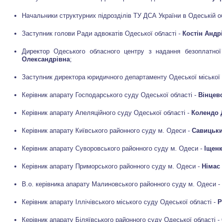
Начальники структурних підрозділів ТУ ДСА України в Одеській о
Заступник голови Ради адвокатів Одеської області -
Костін Андр
Директор Одеського обласного центру з надання безоплатної
Олександрівна
;
Заступник директора юридичного департаменту Одеської міської
Керівник апарату Господарського суду Одеської області -
Вінцев
Керівник апарату Апеляційного суду Одеської області -
Колендо
Керівник апарату Київського районного суду м. Одеси -
Савицьки
Керівник апарату Суворовського районного суду м. Одеси -
Іщен
Керівник апарату Приморського районного суду м. Одеси -
Німас
В.о. керівника апарату Малиновського районного суду м. Одеси -
Керівник апарату Іллічівського міського суду Одеської області -
Р
Керівник апарату Біляївського районного суду Одеської області -