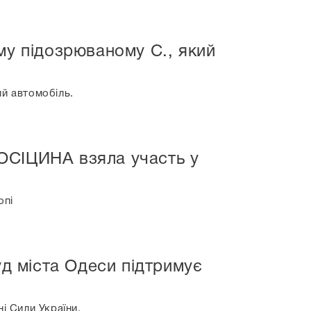
му підозрюваному С., який
ий автомобіль.
ОСІЦИНА взяла участь у
опі
д міста Одеси підтримує
 Сили України.