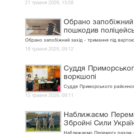
21 травня 2026, 13:58
Обрано запобіжний 
пошкодив поліцейсь
Обрано запобіжний захід - тримання під варто
18 травня 2026, 09:12
Суддя Приморськог
воркшопі
Суддя Приморського районног
15 травня 2026, 09:11
Наближаємо Перемо
Збройні Сили Украї
Наближаємо Перемогу разом - 