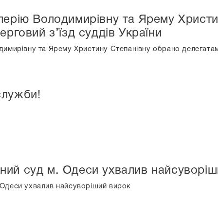
лерію Володимирівну та Ярему Христи
ерговий з’їзд суддів України
имирівну та Ярему Христину Степанівну обрано делегатами
служби!
ний суд м. Одеси ухвалив найсуворіш
 Одеси ухвалив найсуворіший вирок