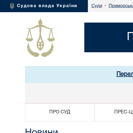
Приморськи
Судова влада України
Суди
•
П
Перел
ПРО СУД
ПРЕС-Ц
Новини