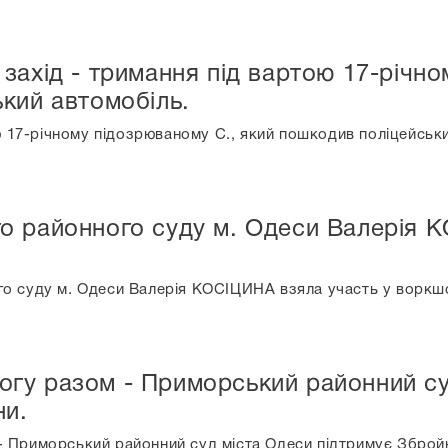
захід - тримання під вартою 17-річно
кий автомобіль.
ю 17-річному підозрюваному С., який пошкодив поліцейськ
о районного суду м. Одеси Валерія К
о суду м. Одеси Валерія КОСІЦИНА взяла участь у воркш
гу разом - Приморський районний су
ни.
Приморський районний суд міста Одеси підтримує Збройні