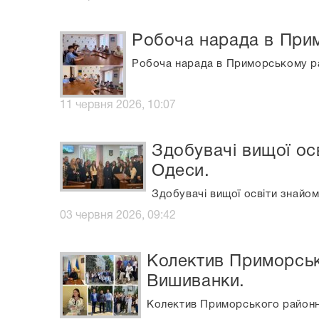
Робоча нарада в При
Робоча нарада в Приморському р
11 червня 2026, 10:07
Здобувачі вищої ос
Одеси.
Здобувачі вищої освіти знайо
03 червня 2026, 09:42
Колектив Приморськ
Вишиванки.
Колектив Приморського районн