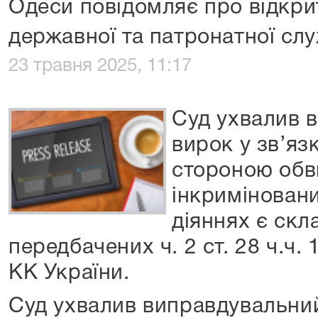
Одеси повідомляє про відкрит
державної та патронатної сл
23 травня 2025, 11:17
Суд ухвалив 
вирок у зв’яз
стороною обв
інкримінован
діяннях є скл
передбачених ч. 2 ст. 28 ч.ч. 1,
КК України.
Суд ухвалив виправдувальний 