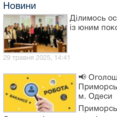
Новини
Ділимось о
із юним пок
29 травня 2025, 14:41
📢 Оголош
Приморсь
м. Одеси
Приморсь