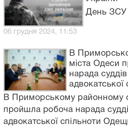
День ЗСУ
06 грудня 2024, 11:53
В Приморсько
міста Одеси 
нарада судді
адвокатської
В Приморському районному с
пройшла робоча нарада судд
адвокатської спільноти Оде