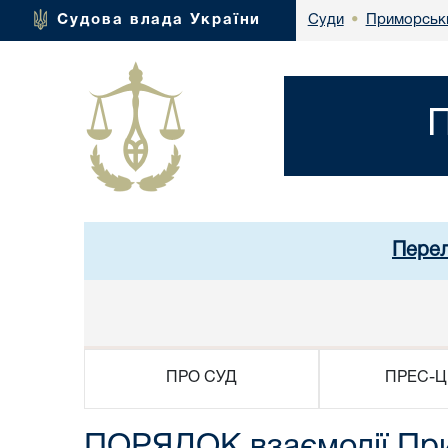
Приморськи
Судова влада України
Суди
•
П
Перел
ПРО СУД
ПРЕС-Ц
ПОРЯДОК взаємодії При