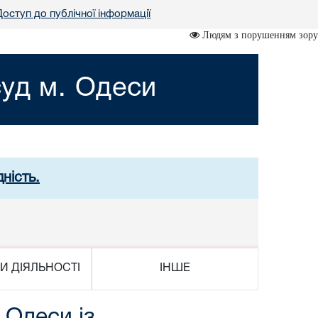
Доступ до публічної інформації
Людям з порушенням зору
уд м. Одеси
ність.
И ДІЯЛЬНОСТІ
ІНШЕ
 Одеси із