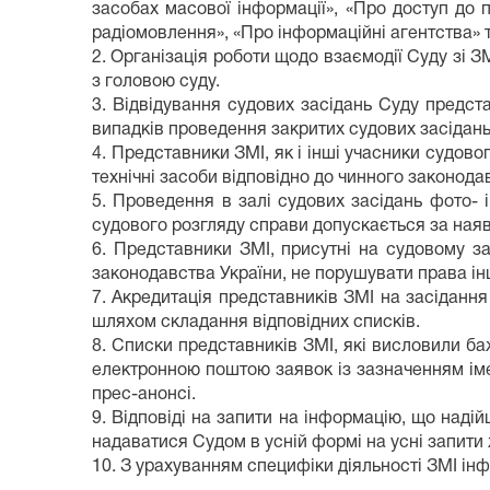
засобах масової інформації», «Про доступ до п
радіомовлення», «Про інформаційні агентства» 
2. Організація роботи щодо взаємодії Суду зі 
з головою суду.
3. Відвідування судових засідань Суду предст
випадків проведення закритих судових засідань
4. Представники ЗМІ, як і інші учасники судово
технічні засоби відповідно до чинного законода
5. Проведення в залі судових засідань фото- і
судового розгляду справи допускається за наявно
6. Представники ЗМІ, присутні на судовому з
законодавства України, не порушувати права ін
7. Акредитація представників ЗМІ на засідання
шляхом складання відповідних списків.
8. Списки представників ЗМІ, які висловили ба
електронною поштою заявок із зазначенням імен
прес-анонсі.
9. Відповіді на запити на інформацію, що надій
надаватися Судом в усній формі на усні запити 
10. З урахуванням специфіки діяльності ЗМІ ін