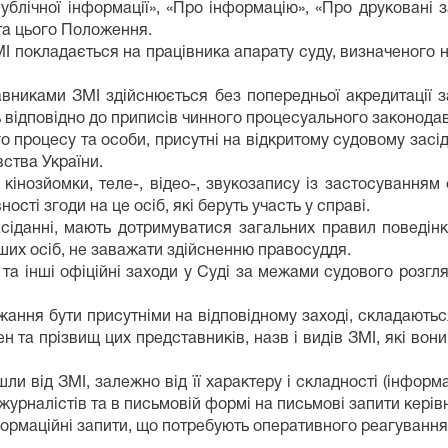
ублічної інформації», «Про інформацію», «Про друковані 
та цього Положення.
ЗМІ покладається на працівника апарату суду, визначеного
авниками ЗМІ здійснюється без попередньої акредитації 
 відповідно до приписів чинного процесуального законодав
го процесу та особи, присутні на відкритому судовому засі
вства України.
 кінозйомки, теле-, відео-, звукозапису із застосування
сті згоди на це осіб, які беруть участь у справі.
асіданні, мають дотримуватися загальних правил поведінк
ших осіб, не заважати здійсненню правосуддя.
 та інші офіційні заходи у Суді за межами судового розг
жання бути присутніми на відповідному заході, складають
 та прізвищ цих представників, назв і видів ЗМІ, які вон
шли від ЗМІ, залежно від її характеру і складності (інфо
журналістів та в письмовій формі на письмові запити керівн
формаційні запити, що потребують оперативного реагування,