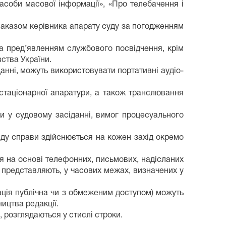
засоби масової інформації», «Про телебачення і
 наказом керівника апарату суду за погодженням
за пред’явленням службового посвідчення, крім
ства України.
данні, можуть використовувати портативні аудіо-
м стаціонарної апаратури, а також транслювання
и у судовому засіданні, вимог процесуального
ляду справи здійснюється на кожен захід окремо
ся на основі телефонних, письмових, надісланих
и представляють, у часових межах, визначених у
рмація публічна чи з обмеженим доступом) можуть
ицтва редакції.
 розглядаються у стислі строки.