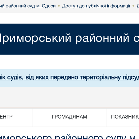
й районний суд м. Одеси
Доступ до публічної інформації
•
•
риморський районний с
ік судів, від яких передано територіальну підсуд
ЕНТР
ГРОМАДЯНАМ
ПОКАЗНИК
морського районного суду м.