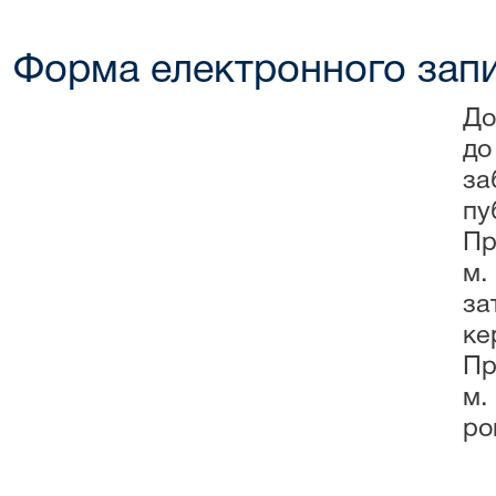
Форма електронного запи
До
до
за
пу
Пр
м.
за
ке
Пр
м.
ро